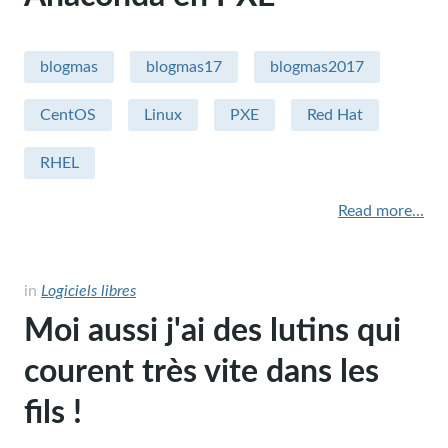
Sécurité
blogmas
blogmas17
blogmas2017
Apple - macintosh
CentOS
Linux
PXE
Red Hat
Humour
RHEL
sysadmin
miscellaneous
Read more...
Hardware
in
Logiciels libres
performance
Moi aussi j'ai des lutins qui
security
courent très vite dans les
fils !