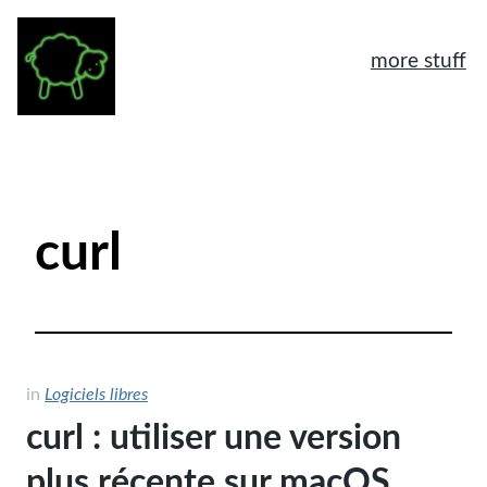
more stuff
À propos
Mentions légales
curl
Tags
Archives
Logiciels libres
Humeur
in
Logiciels libres
curl : utiliser une version
General
plus récente sur macOS
Another home page