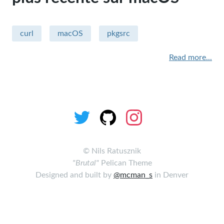
Sécurité
curl
macOS
pkgsrc
Apple - macintosh
Read more...
Humour
sysadmin
miscellaneous
Hardware
performance
©
Nils Ratusznik
"Brutal"
Pelican Theme
security
Designed and built by
@mcman_s
in Denver