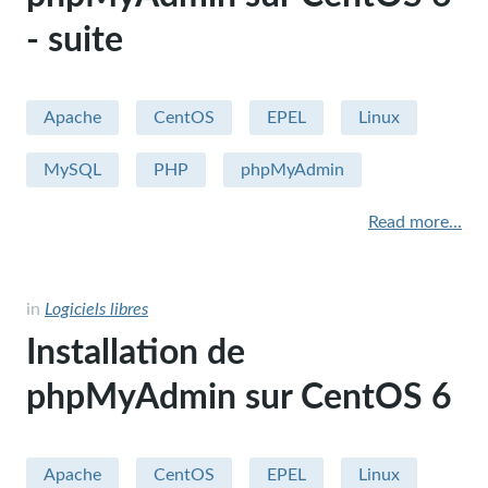
- suite
Sécurité
Apple - macintosh
Apache
CentOS
EPEL
Linux
Humour
MySQL
PHP
phpMyAdmin
sysadmin
Read more...
miscellaneous
Hardware
in
Logiciels libres
performance
Installation de
security
phpMyAdmin sur CentOS 6
Apache
CentOS
EPEL
Linux